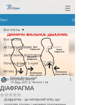
Пост
Все посты
Все посты
АКТУАЛЬНІ ТЕМИ
ЗАПИТАННЯ-ВІДПОВІДЬ
Почати фітнес з нуля
Фітнес тест
FitZone Фітнес клуб
Що потрібно знати
10 груд. 2021 р.
Читати 1 хв
ДІАФРАГМА
Оцінка: NaN з 5 зірок.
Діафрагма - це непарний м'яз, що 
розділяє грудну і черевну порожнини, 