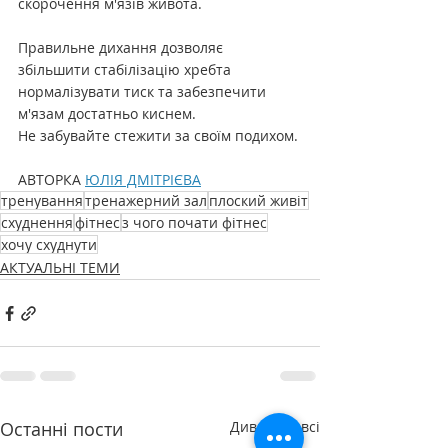
скорочення м'язів живота.
Правильне дихання дозволяє 
збільшити стабілізацію хребта 
нормалізувати тиск та забезпечити 
м'язам достатньо киснем.
Не забувайте стежити за своїм подихом.
АВТОРКА 
ЮЛІЯ ДМІТРІЄВА
тренування
тренажерний зал
плоский живіт
схуднення
фітнес
з чого почати фітнес
хочу схуднути
АКТУАЛЬНІ ТЕМИ
Останні пости
Дивитися всі