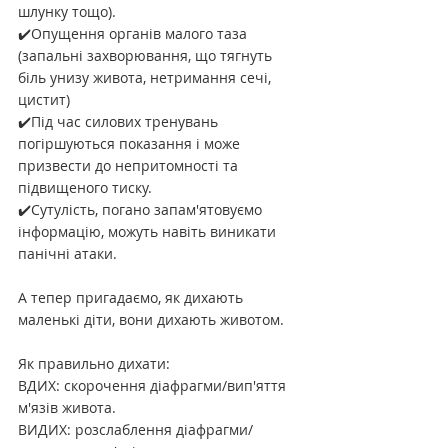
шлунку тощо).
✔️Опущення органів малого таза 
(запальні захворювання, що тягнуть 
біль унизу живота, нетримання сечі, 
цистит)
✔️Під час силових тренувань 
погіршуються показання і може 
призвести до непритомності та 
підвищеного тиску.
✔️Сутулість, погано запам'ятовуємо 
інформацію, можуть навіть виникати 
панічні атаки.
А тепер пригадаємо, як дихають 
маленькі діти, вони дихають животом.
Як правильно дихати:
ВДИХ: скорочення діафрагми/вип'яття 
м'язів живота.
ВИДИХ: розслаблення діафрагми/