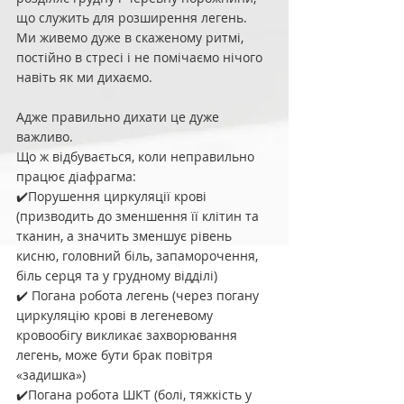
що служить для розширення легень.
Ми живемо дуже в скаженому ритмі, 
постійно в стресі і не помічаємо нічого 
навіть як ми дихаємо.
Адже правильно дихати це дуже 
важливо.
Що ж відбувається, коли неправильно 
працює діафрагма:
✔️Порушення циркуляції крові 
(призводить до зменшення її клітин та 
тканин, а значить зменшує рівень 
кисню, головний біль, запаморочення, 
біль серця та у грудному відділі)
✔️ Погана робота легень (через погану 
циркуляцію крові в легеневому 
кровообігу викликає захворювання 
легень, може бути брак повітря 
«задишка»)
✔️Погана робота ШКТ (болі, тяжкість у 