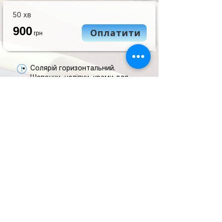
50 хв
900
Оплатити
грн
Солярій горизонтальний.
Шапочки, наліпки, креми для
засмаги можна придбати у
адміністратора.
Абонемент не обмежений за
терміном дії.
Попередній запис не потребує.
ПРАВИЛА КЛУБУ
ІНФОРМАЦІЯ ТА ЗВ'ЯЗОК