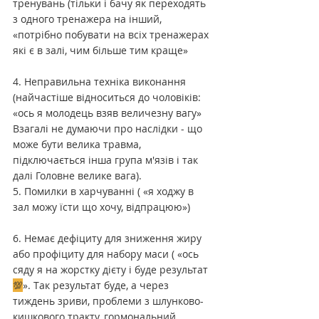
тренувань (тільки і бачу як переходять 
з одного тренажера на інший, 
«потрібно побувати на всіх тренажерах 
які є в залі, чим більше тим краще»
4. Неправильна техніка виконання 
(найчастіше відноситься до чоловіків: 
«ось я молодець взяв величезну вагу» 
Взагалі не думаючи про наслідки - що 
може бути велика травма, 
підключається інша група м'язів і так 
далі Головне велике вага).
5. Помилки в харчуванні ( «я ходжу в 
зал можу їсти що хочу, відпрацюю»)
6. Немає дефіциту для зниження жиру 
або профіциту для набору маси ( «ось 
сяду я на жорстку дієту і буде результат 
💯
». Так результат буде, а через 
тиждень зриви, проблеми з шлунково-
кишкового тракту, гормональний 