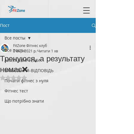
Пост
Все посты
FitZone Фітнес клуб
Все посты
2 вер. 2021 р.
Читати 1 хв
Тренуюся, а результату
АКТУАЛЬНІ ТЕМИ
немає❌
ЗАПИТАННЯ-ВІДПОВІДЬ
Оцінка: NaN з 5 зірок.
Почати фітнес з нуля
Фітнес тест
Що потрібно знати