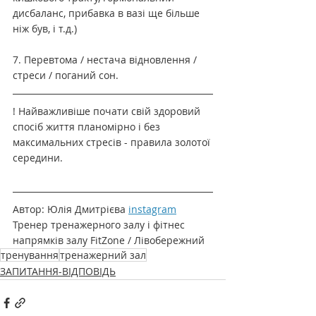
дисбаланс, прибавка в вазі ще більше 
ніж був, і т.д.)
7. Перевтома / нестача відновлення / 
стреси / поганий сон.
! Найважливіше почати свій здоровий 
спосіб життя планомірно і без 
максимальних стресів - правила золотої 
середини.
Автор: Юлія Дмитрієва 
instagram
Тренер тренажерного залу і фітнес 
напрямків залу FitZone / Лівобережний
тренування
тренажерний зал
ЗАПИТАННЯ-ВІДПОВІДЬ