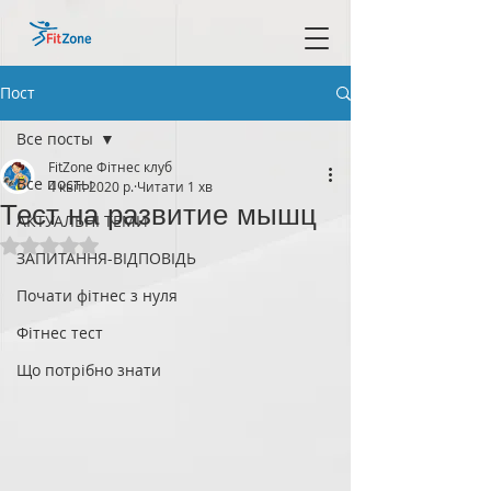
Пост
Все посты
FitZone Фітнес клуб
Все посты
4 квіт. 2020 р.
Читати 1 хв
Тест на развитие мышц
АКТУАЛЬНІ ТЕМИ
Оцінка: NaN з 5 зірок.
ЗАПИТАННЯ-ВІДПОВІДЬ
Почати фітнес з нуля
Фітнес тест
Що потрібно знати