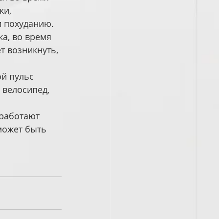
и, 
и похуданию.
а, во время 
т возникнуть, 
й пульс 
 велосипед, 
работают 
может быть 