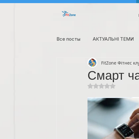
Все посты
АКТУАЛЬНІ ТЕМИ
FitZone Фітнес кл
Що потрібно знати
Смарт ч
Оцінка: NaN з 5 зі