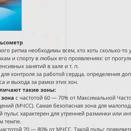
льсометр
го ритма необходимы всем, кто хоть сколько-то у
кам и спорту в любых его проявлениях: от прогулк
нсивных занятий в зале и т. п.
для контроля за работой сердца, определения до
са и выхода за рамки этих зон.
личают такие зоны:
 зона
 с частотой 60 — 70% от Максимальной Част
ений (МЧСС). Самая безопасная зона для малопод
й пульс характерен для утренней разминки или ин
м темпе.
 частотой 70 — 80% от МЧСС. Такой пульс появляет