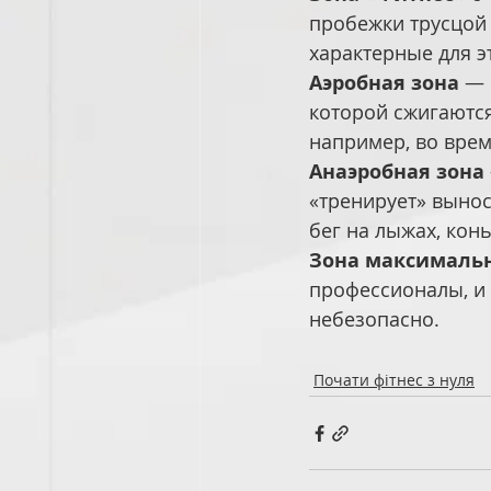
пробежки трусцой 
характерные для э
Аэробная зона
 — 
которой сжигаются
например, во вре
Анаэробная зона
«тренирует» вынос
бег на лыжах, кон
Зона максимальн
профессионалы, и
небезопасно.
Почати фітнес з нуля