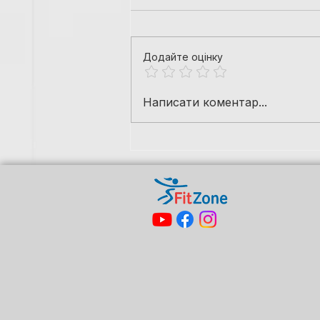
Додайте оцінку
Особенности тренировок
Написати коментар...
для эктоморфов