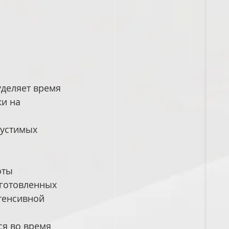
деляет время 
и на 
пустимых 
оты 
готовленных 
тенсивной 
ся во время 