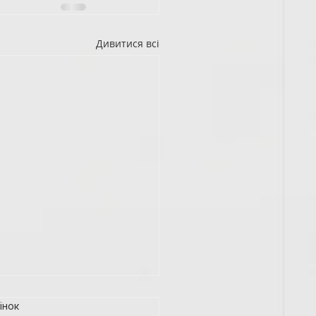
Дивитися всі
інок