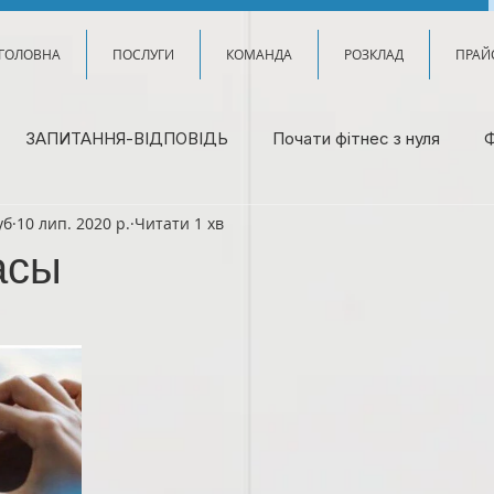
ГОЛОВНА
ПОСЛУГИ
КОМАНДА
РОЗКЛАД
ПРАЙ
ЗАПИТАННЯ-ВІДПОВІДЬ
Почати фітнес з нуля
Ф
уб
10 лип. 2020 р.
Читати 1 хв
асы
рок.