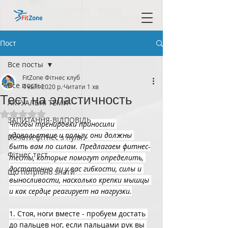
Пост
Все посты
FitZone Фітнес клуб
Все посты
4 квіт. 2020 р.
Читати 1 хв
Тест на эластичность
АКТУАЛЬНІ ТЕМИ
Оцінка: NaN з 5 зірок.
ЗАПИТАННЯ-ВІДПОВІДЬ
Чтобы тренировки приносили 
удовольствие и пользу, они должны 
Почати фітнес з нуля
быть вам по силам. Предлагаем фитнес-
Фітнес тест
тесты, которые помогут определить, 
достаточно ли у вас гибкости, силы и 
Що потрібно знати
выносливости, насколько крепки мышцы 
и как сердце реагирует на нагрузки.
1. Стоя, ноги вместе - пробуем достать 
до пальцев ног, если пальцами рук вы 